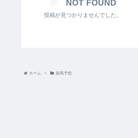
NOT FOUND
投稿が見つかりませんでした。
ホーム
競馬予想