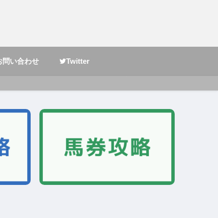
お問い合わせ
Twitter