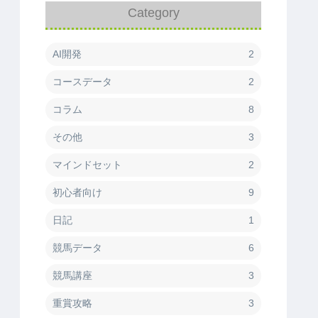
Category
AI開発
2
コースデータ
2
コラム
8
その他
3
マインドセット
2
初心者向け
9
日記
1
競馬データ
6
競馬講座
3
重賞攻略
3