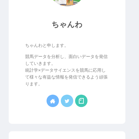
ちゃんわ
ちゃんわと申します。
競馬データを分析し、面白いデータを発信
していきます。
統計学×データサイエンスを競馬に応用し
て様々な有益な情報を発信できるよう頑張
ります。