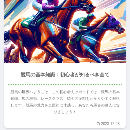
競馬の基本知識：初心者が知るべき全て
競馬の世界へようこそ！この初心者向けガイドでは、競馬の基本
知識、馬の種類、レースクラス、騎手の役割をわかりやすく解説
します。競馬の魅力を全面的に体感し、あなたも馬券の達人にな
りましょう！
2023.12.28