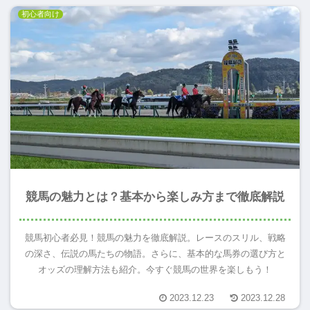
初心者向け
競馬の魅力とは？基本から楽しみ方まで徹底解説
競馬初心者必見！競馬の魅力を徹底解説。レースのスリル、戦略
の深さ、伝説の馬たちの物語。さらに、基本的な馬券の選び方と
オッズの理解方法も紹介。今すぐ競馬の世界を楽しもう！
2023.12.23
2023.12.28