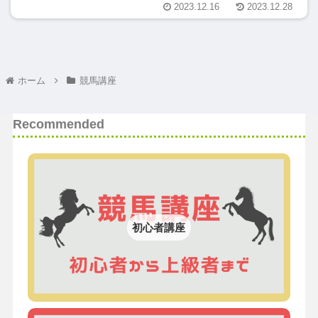
2023.12.16
2023.12.28
ホーム
競馬講座
Recommended
初心者講座