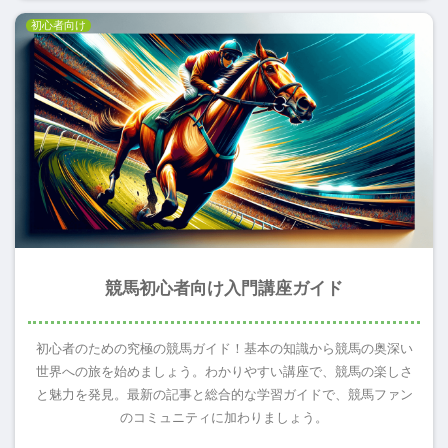
初心者向け
競馬初心者向け入門講座ガイド
初心者のための究極の競馬ガイド！基本の知識から競馬の奥深い
世界への旅を始めましょう。わかりやすい講座で、競馬の楽しさ
と魅力を発見。最新の記事と総合的な学習ガイドで、競馬ファン
のコミュニティに加わりましょう。