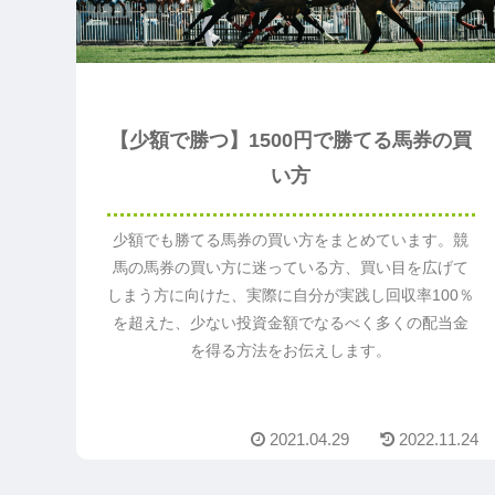
【少額で勝つ】1500円で勝てる馬券の買
い方
少額でも勝てる馬券の買い方をまとめています。競
馬の馬券の買い方に迷っている方、買い目を広げて
しまう方に向けた、実際に自分が実践し回収率100％
を超えた、少ない投資金額でなるべく多くの配当金
を得る方法をお伝えします。
2021.04.29
2022.11.24