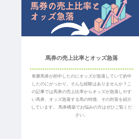
馬券の売上比率とオッズ急落
単勝馬券が的中したのにオッズが急落していて的中
したのにがっかり。そんな経験はありませんか？こ
の記事では馬券の売上比率からオッズが急落しやす
い馬券、オッズ急落する馬の特徴、その対策を紹介
しています。 馬券構築でお悩みの方はぜひご覧くだ
さい。