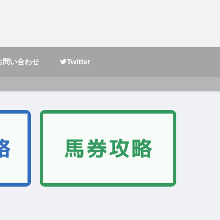
お問い合わせ
Twitter