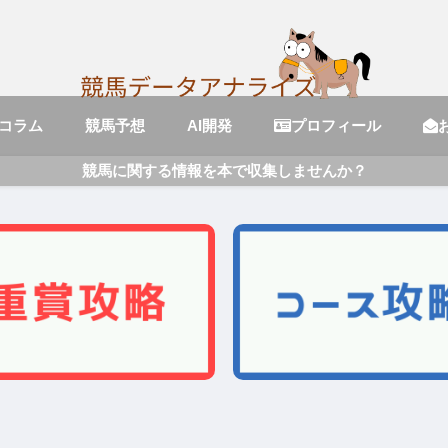
コラム
競馬予想
AI開発
プロフィール
競馬に関する情報を本で収集しませんか？