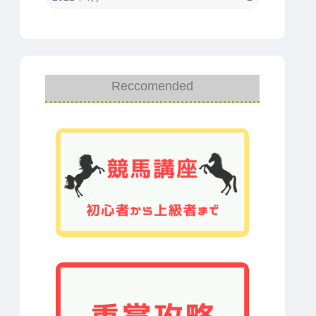
Reccomended