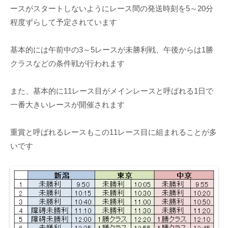
ースがスタートしないようにレース間の発送時刻を5～20分
程度ずらして予定されています
基本的には午前中の3～5レースが未勝利戦、午後からは1勝
クラスなどの条件戦が行われます
また、基本的に11レース目がメインレースと呼ばれる1日で
一番大きいレースが開催されます
重賞と呼ばれるレースもこの11レース目に組まれることが多
いです