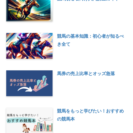
競馬の基本知識：初心者が知るべ
き全て
馬券の売上比率とオッズ急落
競馬をもっと学びたい！おすすめ
の競馬本