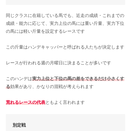
同じクラスに在籍している馬でも、近走の成績・これまでの
成績・能力に応じて、実力上位の馬には重い斤量、実力下位
の馬には軽い斤量を設定するレースです
この斤量はハンデキャッパーと呼ばれる人たちが決定します
レースが行われる週の月曜日に決まることが多いです
このハンデは
実力上位と下位の馬の差をできるだけ小さくす
る
効果があり、かなりの混戦が考えられます
荒れるレースの代表
ともよく言われます
別定戦