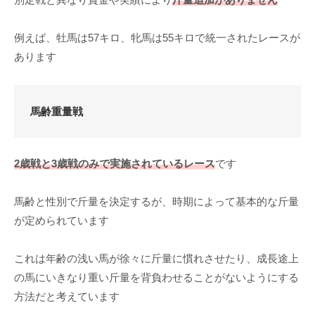
例えば、牡馬は57キロ、牝馬は55キロで統一されたレースが
あります
馬齢重量戦
2歳戦と3歳戦のみで実施されているレース
です
馬齢と性別で斤量を決定するが、時期によって基本的な斤量
が定められています
これは年齢の浅い馬が徐々に斤量に慣れさせたり、成長途上
の馬にいきなり重い斤量を背負わせることがないようにする
方法だと考えています