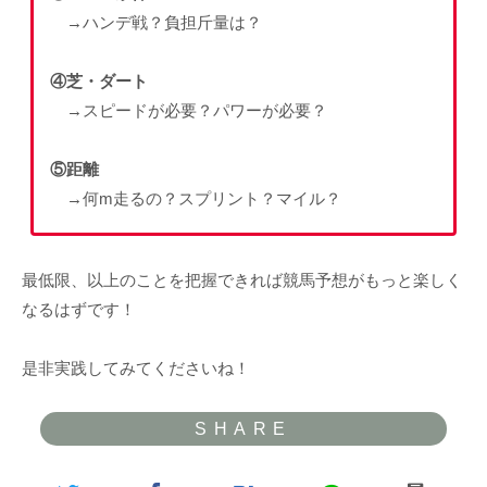
→ハンデ戦？負担斤量は？
④芝・ダート
→スピードが必要？パワーが必要？
⑤距離
→何m走るの？スプリント？マイル？
最低限、以上のことを把握できれば競馬予想がもっと楽しく
なるはずです！
是非実践してみてくださいね！