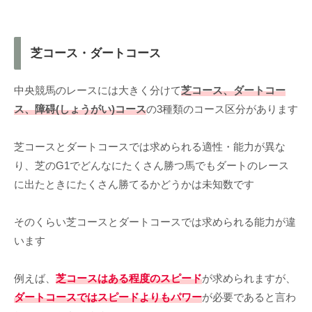
芝コース・ダートコース
中央競馬のレースには大きく分けて
芝コース、ダートコー
ス、障碍(しょうがい)コース
の3種類のコース区分があります
芝コースとダートコースでは求められる適性・能力が異な
り、芝のG1でどんなにたくさん勝つ馬でもダートのレース
に出たときにたくさん勝てるかどうかは未知数です
そのくらい芝コースとダートコースでは求められる能力が違
います
例えば、
芝コースはある程度のスピード
が求められますが、
ダートコースではスピードよりもパワー
が必要であると言わ