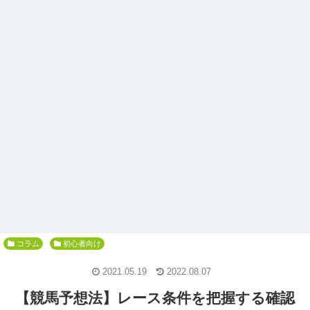
コラム
初心者向け
2021.05.19
2022.08.07
【競馬予想法】レース条件を把握する確認