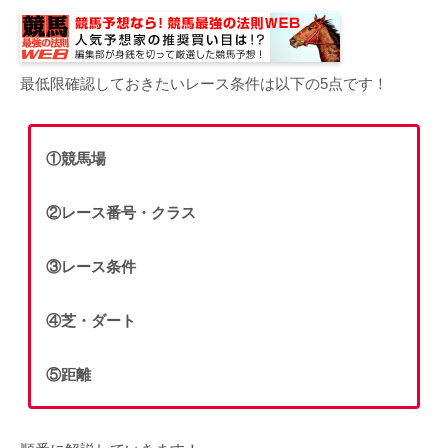
最低限確認しておきたいレース条件は以下の5点です！
①競馬場
②レース番号・クラス
③レース条件
④芝・ダート
⑤距離