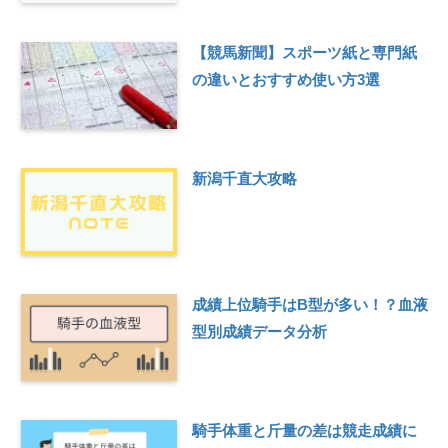
【競馬新聞】スポーツ紙と専門紙
の違いとおすすめ使い方3選
新潟千直大攻略
成績上位騎手はB型が多い！？血液
型別成績データ分析
騎手体重と斤量の差は競走成績に