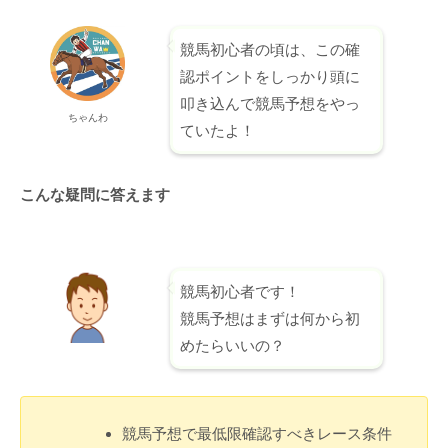
競馬初心者の頃は、この確
認ポイントをしっかり頭に
叩き込んで競馬予想をやっ
ちゃんわ
ていたよ！
こんな疑問に答えます
競馬初心者です！
競馬予想はまずは何から初
めたらいいの？
競馬予想で最低限確認すべきレース条件