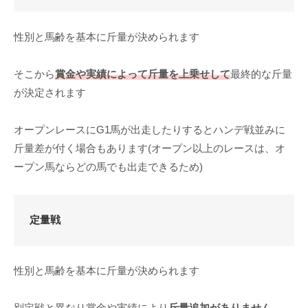
性別と馬齢を基本に斤量が決められます
そこから
賞金や実績によって斤量を上乗せして
最終的な斤量
が決定されます
オープンレースにG1馬が出走したりするとハンデ戦並みに
斤量差が付く場合もあります(オープン以上のレースは、オ
ープン馬ならどの馬でも出走できるため)
定量戦
性別と馬齢を基本に斤量が決められます
別定戦と異なり賞金や実績により
斤量追加がありません