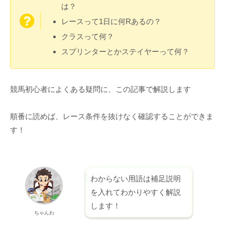
は？
レースって1日に何Rあるの？
クラスって何？
スプリンターとかステイヤーって何？
競馬初心者によくある疑問に、この記事で解説します
順番に読めば、レース条件を抜けなく確認することができま
す！
わからない用語は補足説明
を入れてわかりやすく解説
します！
ちゃんわ