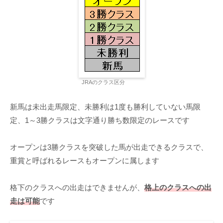
JRAのクラス区分
新馬は未出走馬限定、未勝利は1度も勝利していない馬限
定、1～3勝クラスは文字通り勝ち数限定のレースです
オープンは3勝クラスを突破した馬が出走できるクラスで、
重賞と呼ばれるレースもオープンに属します
格下のクラスへの出走はできませんが、
格上のクラスへの出
走は可能
です