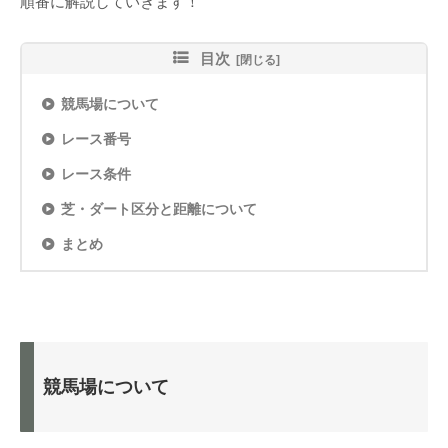
順番に解説していきます！
目次
競馬場について
レース番号
レース条件
芝・ダート区分と距離について
まとめ
競馬場について