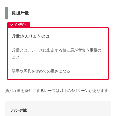
負担斤量
斤量(きんりょう)とは
斤量とは、レースに出走する競走馬が背負う重量の
こと
騎手や馬具を含めての重さになる
負担斤量を条件にするレースは以下の4パターンがあります
ハンデ戦