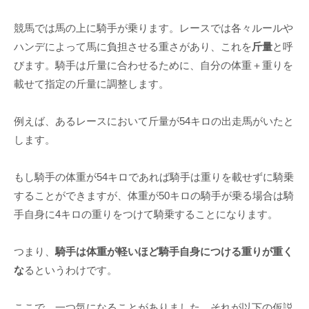
競馬では馬の上に騎手が乗ります。レースでは各々ルールや
ハンデによって馬に負担させる重さがあり、これを
斤量
と呼
びます。騎手は斤量に合わせるために、自分の体重＋重りを
載せて指定の斤量に調整します。
例えば、あるレースにおいて斤量が54キロの出走馬がいたと
します。
もし騎手の体重が54キロであれば騎手は重りを載せずに騎乗
することができますが、体重が50キロの騎手が乗る場合は騎
手自身に4キロの重りをつけて騎乗することになります。
つまり、
騎手は体重が軽いほど騎手自身につける重りが重く
な
るというわけです。
ここで、一つ気になることがありました。それが以下の仮説