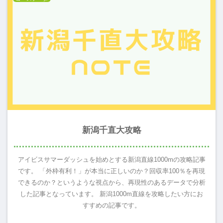
新潟千直大攻略
アイビスサマーダッシュを始めとする新潟直線1000mの攻略記事
です。 「外枠有利！」が本当に正しいのか？回収率100％を再現
できるのか？というような視点から、再現性のあるデータで分析
した記事となっています。 新潟1000m直線を攻略したい方にお
すすめの記事です。