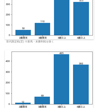
世代限定戦(芝) ※新馬・未勝利戦を除く