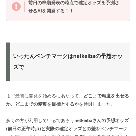
前日の枠順発表の時点で確定オッズを予測さ
せるAIを開発する！！
いったんベンチマークはnetkeibaの予想オッ
ズで
まず最初に開発を始めるにあたって、
どこまで精度を出せる
か、どこまでの精度を目標とするか
を検討しました。
多くの方が利用しているであろう
netkeibaさんの予想オッズ
(前日の正午時点)と実際の確定オッズとの差
をベンチマーク