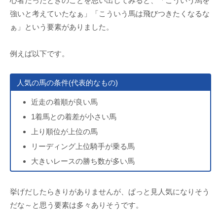
心者だったときのことを思い出してみると、「こういう馬を
強いと考えていたなぁ」「こういう馬は飛びつきたくなるな
ぁ」という要素がありました。
例えば以下です。
人気の馬の条件(代表的なもの)
近走の着順が良い馬
1着馬との着差が小さい馬
上り順位が上位の馬
リーディング上位騎手が乗る馬
大きいレースの勝ち数が多い馬
挙げだしたらきりがありませんが、ぱっと見人気になりそう
だな～と思う要素は多々ありそうです。