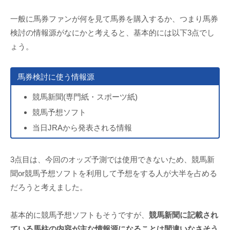
一般に馬券ファンが何を見て馬券を購入するか、つまり馬券
検討の情報源がなにかと考えると、基本的には以下3点でし
ょう。
馬券検討に使う情報源
競馬新聞(専門紙・スポーツ紙)
競馬予想ソフト
当日JRAから発表される情報
3点目は、今回のオッズ予測では使用できないため、競馬新
聞or競馬予想ソフトを利用して予想をする人が大半を占める
だろうと考えました。
基本的に競馬予想ソフトもそうですが、
競馬新聞に記載され
ている馬柱の内容が主な情報源になることは間違いなさそう