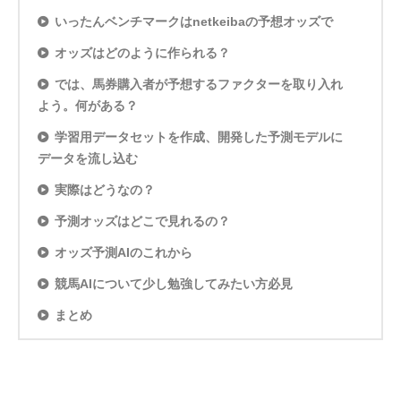
いったんベンチマークはnetkeibaの予想オッズで
オッズはどのように作られる？
では、馬券購入者が予想するファクターを取り入れ
よう。何がある？
学習用データセットを作成、開発した予測モデルに
データを流し込む
実際はどうなの？
予測オッズはどこで見れるの？
オッズ予測AIのこれから
競馬AIについて少し勉強してみたい方必見
まとめ