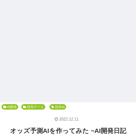
AI開発
競馬データ
競馬AI
2022.12.11
オッズ予測AIを作ってみた ~AI開発日記