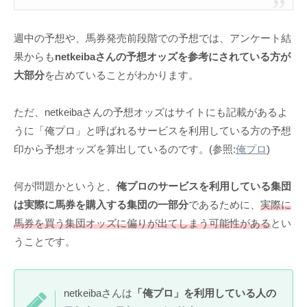
週中の予想や、馬券発売前段階での予想では、アンケート結
果からも
netkeibaさんの予想オッズを参考にされている方が
大部分
を占めていることがわかります。
ただ、netkeibaさんの予想オッズはサイトにも記載があるよ
うに「俺プロ」と呼ばれるサービスを利用している方の予想
印から予想オッズを算出しているのです。(参照:
俺プロ
)
何が問題かというと、
俺プロのサービスを利用している集団
は実際に馬券を購入する集団の一部分
であるために、
実際に
馬券を買う集団オッズに偏りが出てしまう可能性がある
とい
うことです。
netkeibaさんは
「俺プロ」を利用している人の