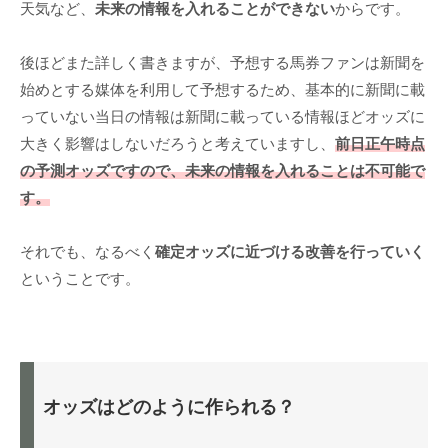
天気など、
未来の情報を入れることができない
からです。
後ほどまた詳しく書きますが、予想する馬券ファンは新聞を
始めとする媒体を利用して予想するため、基本的に新聞に載
っていない当日の情報は新聞に載っている情報ほどオッズに
大きく影響はしないだろうと考えていますし、
前日正午時点
の予測オッズですので、未来の情報を入れることは不可能で
す。
それでも、なるべく
確定オッズに近づける改善を行っていく
ということです。
オッズはどのように作られる？