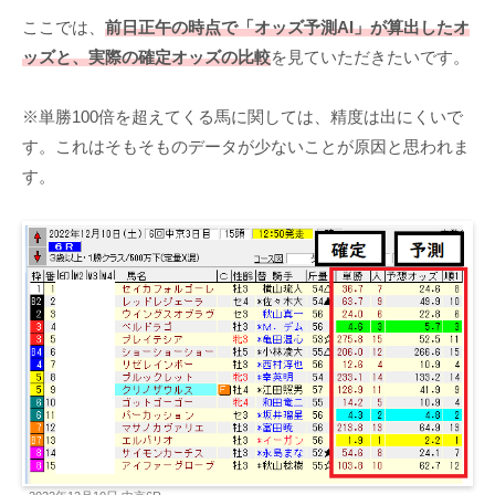
ここでは、
前日正午の時点で「オッズ予測AI」が算出したオ
ッズと、実際の確定オッズの比較
を見ていただきたいです。
※単勝100倍を超えてくる馬に関しては、精度は出にくいで
す。これはそもそものデータが少ないことが原因と思われま
す。