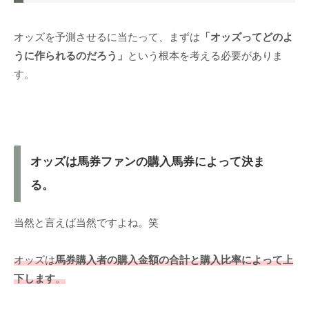
オッズを予測させるに当たって、まずは
「オッズってどのよ
うに作られるのだろう」
という根本を考える必要がありま
す。
オッズは馬券ファンの購入馬券によって決ま
る。
当然と言えば当然ですよね。笑
オッズは
馬券購入者の購入金額の合計と購入比率によって上
下します
。