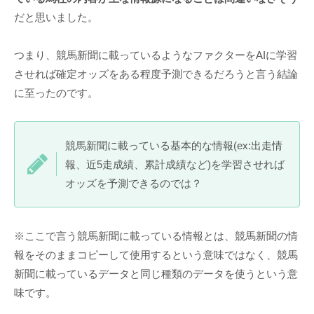
だと思いました。
つまり、競馬新聞に載っているようなファクターをAIに学習
させれば確定オッズをある程度予測できるだろうと言う結論
に至ったのです。
競馬新聞に載っている基本的な情報(ex:出走情
報、近5走成績、累計成績など)を学習させれば
オッズを予測できるのでは？
※ここで言う競馬新聞に載っている情報とは、競馬新聞の情
報をそのままコピーして使用するという意味ではなく、競馬
新聞に載っているデータと同じ種類のデータを使うという意
味です。