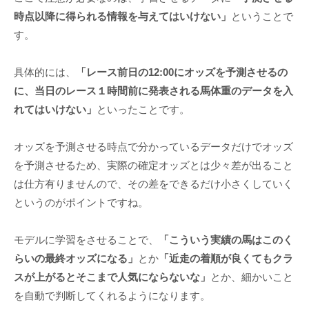
時点以降に得られる情報を与えてはいけない」
ということで
す。
具体的には、
「レース前日の12:00にオッズを予測させるの
に、当日のレース１時間前に発表される馬体重のデータを入
れてはいけない」
といったことです。
オッズを予測させる時点で分かっているデータだけでオッズ
を予測させるため、実際の確定オッズとは少々差が出ること
は仕方有りませんので、その差をできるだけ小さくしていく
というのがポイントですね。
モデルに学習をさせることで、
「こういう実績の馬はこのく
らいの最終オッズになる」
とか
「近走の着順が良くてもクラ
スが上がるとそこまで人気にならないな」
とか、細かいこと
を自動で判断してくれるようになります。