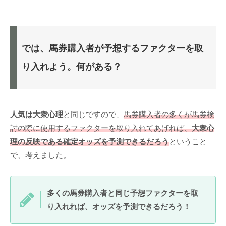
では、馬券購入者が予想するファクターを取
り入れよう。何がある？
人気は大衆心理
と同じですので、
馬券購入者の多くが馬券検
討の際に使用するファクターを取り入れてあげれば、
大衆心
理の反映である確定オッズを予測できるだろう
ということ
で、考えました。
多くの馬券購入者と同じ予想ファクターを取
り入れれば、オッズを予測できるだろう！