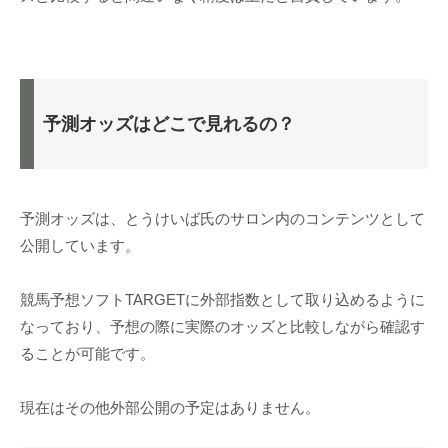
予測オッズはどこで見れるの？
予測オッズは、とうけいば氏のサロン内のコンテンツとして
公開しています。
競馬予想ソフトTARGETに外部指数として取り込めるように
なっており、予想の際に実際のオッズと比較しながら確認す
ることが可能です。
現在はその他外部公開の予定はありません。