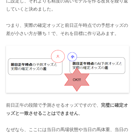
に設定し、それよりも精度の高いモデルを作る改良を繰り返
していくと決めました。
つまり、実際の確定オッズと前日正午時点での予想オッズの
差が小さい方が勝ち！で、それを目標に作り込みます。
前日正午の段階で予測させるオッズですので、
完璧に確定オ
ッズと一致させることはできません
。
なぜなら、ここには当日の馬場状態や当日の馬体重、当日の