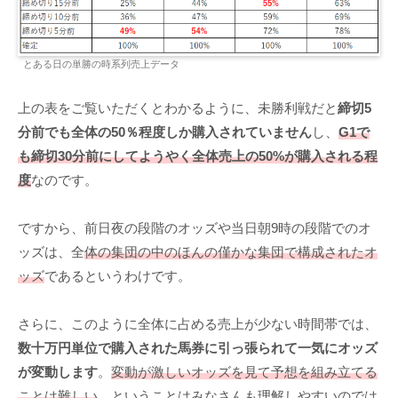
とある日の単勝の時系列売上データ
上の表をご覧いただくとわかるように、未勝利戦だと
締切5
分前でも全体の50％程度しか購入されていません
し、
G1で
も締切30分前にしてようやく全体売上の50%が購入される程
度
なのです。
ですから、前日夜の段階のオッズや当日朝9時の段階でのオ
ッズは、全
体の集団の中のほんの僅かな集団で構成されたオ
ッズ
であるというわけです。
さらに、このように全体に占める売上が少ない時間帯では、
数十万円単位で購入された馬券に引っ張られて一気にオッズ
が変動します
。
変動が激しいオッズを見て予想を組み立てる
ことは難しい
。ということはみなさんも理解しやすいのでは