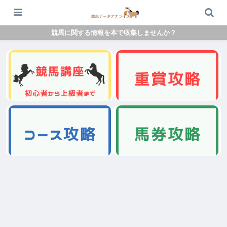
競馬に関する情報を本で収集しませんか？