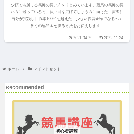
少額でも勝てる馬券の買い方をまとめています。競馬の馬券の買
い方に迷っている方、買い目を広げてしまう方に向けた、実際に
自分が実践し回収率100％を超えた、少ない投資金額でなるべく
多くの配当金を得る方法をお伝えします。
2021.04.29
2022.11.24
ホーム
マインドセット
Recommended
初心者講座