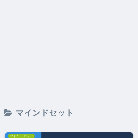
マインドセット
マインドセット