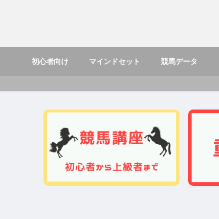
初心者向け
マインドセット
競馬データ