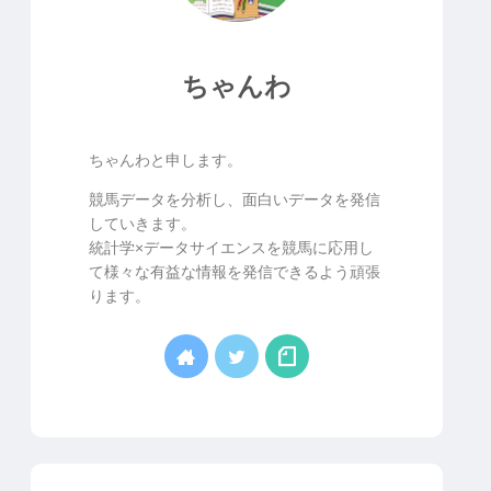
ちゃんわ
ちゃんわと申します。
競馬データを分析し、面白いデータを発信
していきます。
統計学×データサイエンスを競馬に応用し
て様々な有益な情報を発信できるよう頑張
ります。