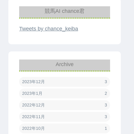
競馬AI chance君
Tweets by chance_keiba
Archive
2023年12月
3
2023年1月
2
2022年12月
3
2022年11月
3
2022年10月
1