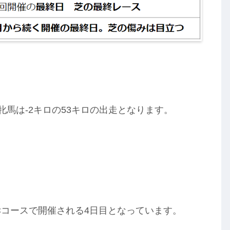
。
牝馬は-2キロの53キロの出走となります。
、Cコースで開催される4日目となっています。