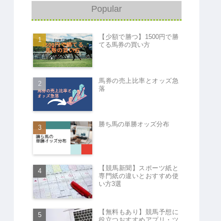
Popular
【少額で勝つ】1500円で勝
てる馬券の買い方
馬券の売上比率とオッズ急
落
勝ち馬の単勝オッズ分布
【競馬新聞】スポーツ紙と
専門紙の違いとおすすめ使
い方3選
【無料もあり】競馬予想に
役立つおすすめアプリ・ツ