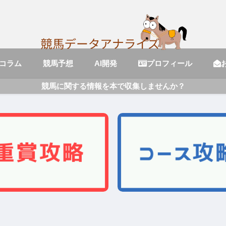
コラム
競馬予想
AI開発
プロフィール
競馬に関する情報を本で収集しませんか？