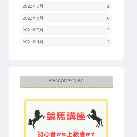
2022年9月
1
2022年8月
6
2021年5月
3
2021年4月
2
Reccomended