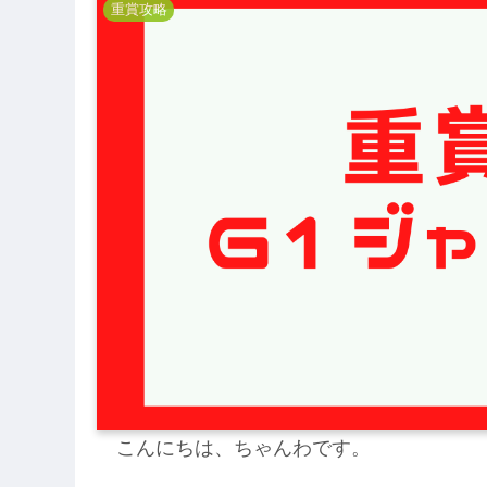
重賞攻略
こんにちは、ちゃんわです。