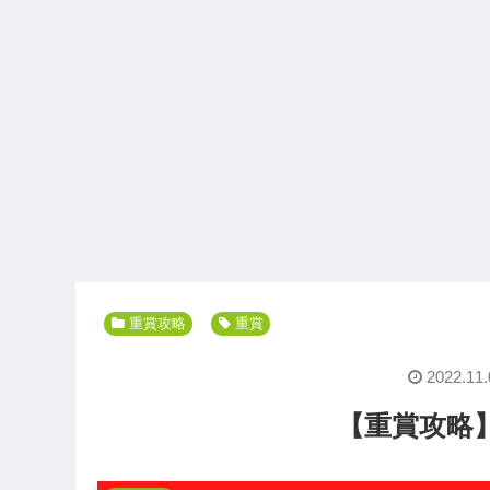
重賞攻略
重賞
2022.11.
【重賞攻略